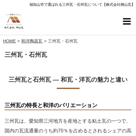
福知山市で選ばれる三州瓦・石州瓦について【株式会社桐山瓦】
HOME
和洋陶器瓦
三州瓦・石州瓦
三州瓦・石州瓦
三州瓦と石州瓦 ― 和瓦・洋瓦の魅力と違い
三州瓦の特長と和洋のバリエーション
三州瓦は、愛知県三河地方を産地とする粘土瓦の一つで、
国内の瓦流通量のうち約70％を占めるとされるシェアの高